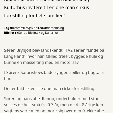
Kulturhus invitere til en one-man cirkus
forestilling for hele familien!
Tags
børn
familie
Sjov Solrød
Underholdning
Bibliotek
Solrød Bibliotek og Kulturhus
Søren Brynjolf blev landskendt i TV2 serien ”Linde på
Langeland”, hvor han fælled træer, byggede hule og
kunne en masse ting med en motorsav.
I Sørens Safarishow, både synger, spiller og bugtaler
han!
Det er faktisk en lille one-man cirkusforestilling.
Søren og hans abe, Rango, underholder med stor
succes de helt små fra 0-3 år, men de 4 – 8 årige kan
sagtens være med og more sig over den frække abe