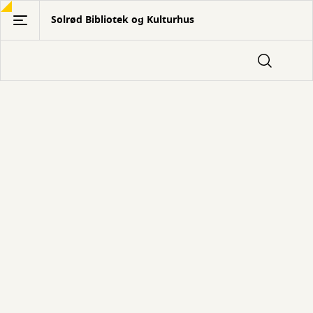
Gå
Solrød Bibliotek og Kulturhus
til
hovedindhold