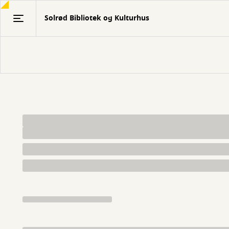
Gå
Solrød Bibliotek og Kulturhus
til
hovedindhold