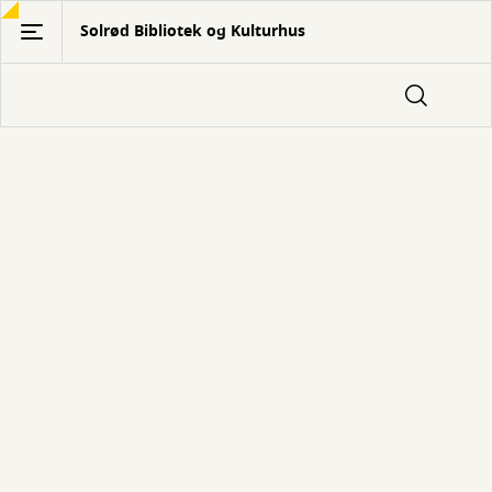
Gå
Solrød Bibliotek og Kulturhus
til
hovedindhold