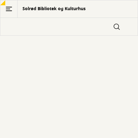
Gå
Solrød Bibliotek og Kulturhus
til
hovedindhold