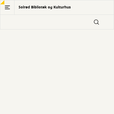
Gå
Solrød Bibliotek og Kulturhus
til
hovedindhold