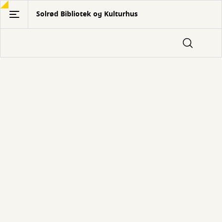
Gå
Solrød Bibliotek og Kulturhus
til
hovedindhold