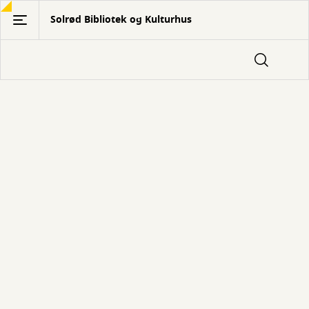
Gå
Solrød Bibliotek og Kulturhus
til
hovedindhold