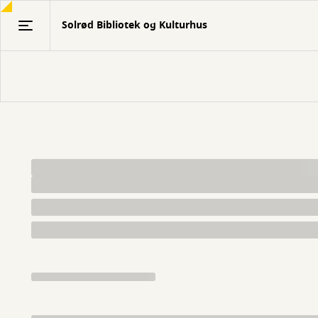
Gå
Solrød Bibliotek og Kulturhus
til
hovedindhold