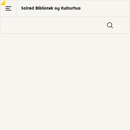
Gå
Solrød Bibliotek og Kulturhus
til
hovedindhold