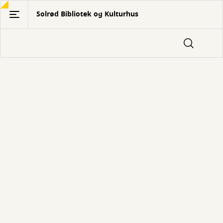
Gå
Solrød Bibliotek og Kulturhus
til
hovedindhold