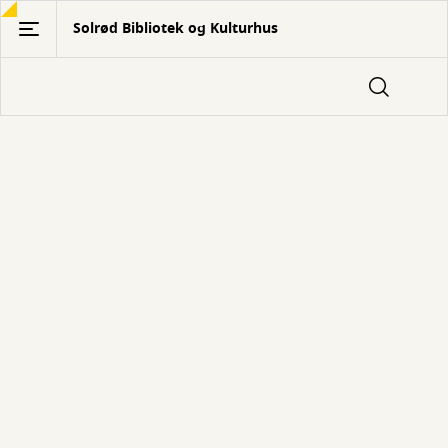
Gå
Solrød Bibliotek og Kulturhus
til
hovedindhold