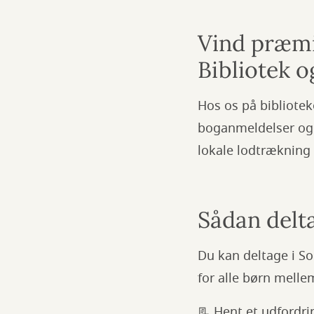
Vind præmi
Bibliotek o
Hos os på biblioteke
boganmeldelser og d
lokale lodtrækning
Sådan delt
Du kan deltage i 
for alle børn mellem
📃 Hent et udfordri