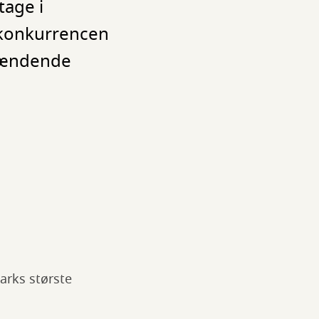
tage i
 konkurrencen
spændende
rks største