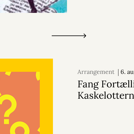
Arrangement
6. au
oktober 2026
Fang Fortæll
Kaskelotter