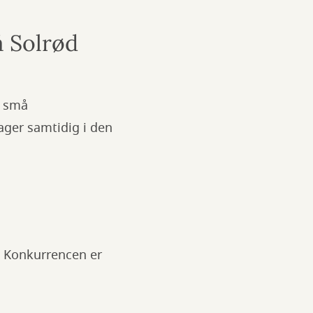
å Solrød
e små
ager samtidig i den
. Konkurrencen er