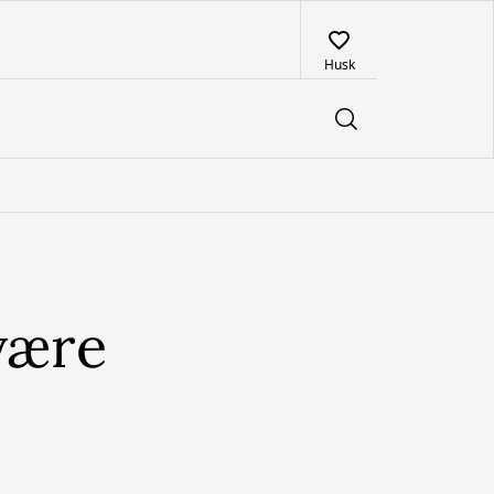
Husk
være