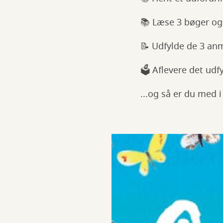
📚 Læse 3 bøger og
📝 Udfylde de 3 an
🗳️ Aflevere det ud
...og så er du med