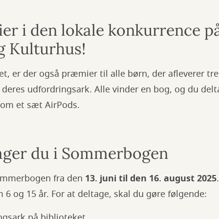
er i den lokale konkurrence p
g Kulturhus!
t, er der også præmier til alle børn, der afleverer tr
eres udfordringsark. Alle vinder en bog, og du delt
 om et sæt AirPods.
ager du i Sommerbogen
Sommerbogen fra den
13. juni til den 16. august 2025
 6 og 15 år. For at deltage, skal du gøre følgende:
ngsark på biblioteket