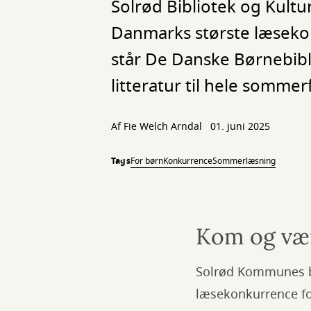
Solrød Bibliotek og Kulturh
Danmarks største læsek
står De Danske Børnebib
litteratur til hele sommer
Af
Fie Welch Arndal
01. juni 2025
Tags
For børn
Konkurrence
Sommerlæsning
Kom og væ
Solrød Kommunes b
læsekonkurrence for