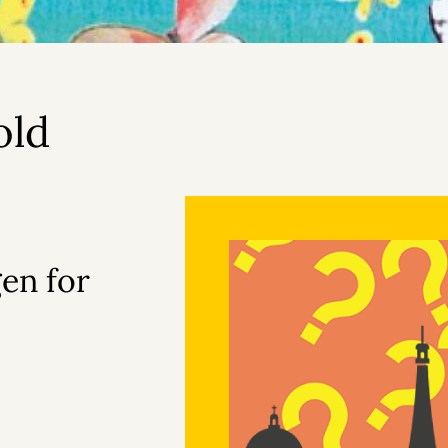
old
en for