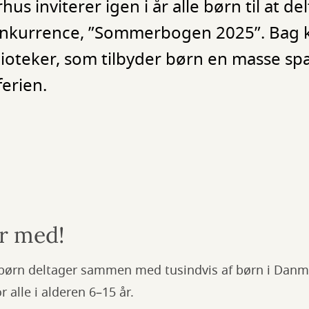
us inviterer igen i år alle børn til at del
onkurrence, ”Sommerbogen 2025”. Bag
lioteker, som tilbyder børn en masse 
ferien.
r med!
ørn deltager sammen med tusindvis af børn i Danma
 alle i alderen 6–15 år.