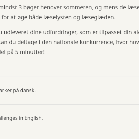
mindst 3 bøger henover sommeren, og mens de læser
 for at øge både læselysten og læseglæden.
u udleveret dine udfordringer, som er tilpasset din al
kan du deltage i den nationale konkurrence, hvor ho
l på 5 minutter!
arket på dansk.
lenges in English.