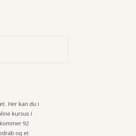
et. Her kan du i
nline kursus i
l kommer 92
tedrab og et