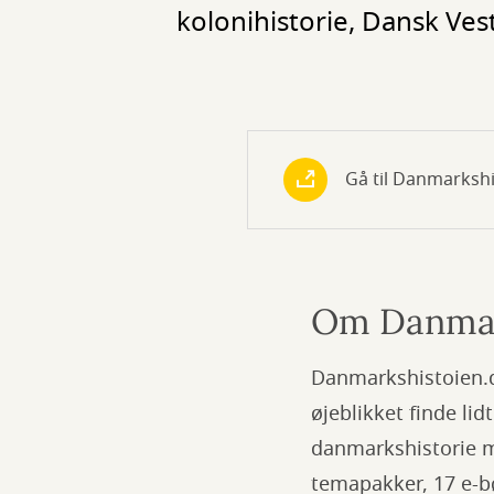
kolonihistorie, Dansk Ve
Gå til Danmarkshi
Om Danmar
Danmarkshistoien.dk
øjeblikket finde lid
danmarkshistorie m
temapakker, 17 e-bøg