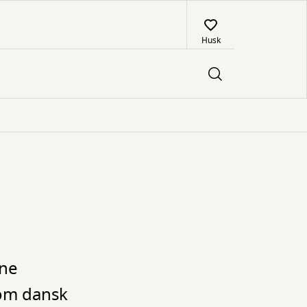
Husk
ine
 om dansk