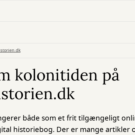
storien.dk
m kolonitiden på
storien.dk
gerer både som et frit tilgængeligt onl
gital historiebog. Der er mange artikler