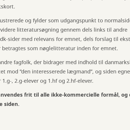
skort.
illustrerede og fylder som udgangspunkt to normalsi
 videre litteratursøgning gennem dels links til andre
k-sider med relevans for emnet, dels forslag til ekst
der betragtes som nøglelitteratur inden for emnet.
andre fagfolk, der bidrager med indhold til danmark
tet mod ”den interesserede lægmand”, og siden egner 
1.g-, 2.g-elever og 1.hf og 2.hf-elever.
vendes frit til alle ikke-kommercielle formål, og
e siden.