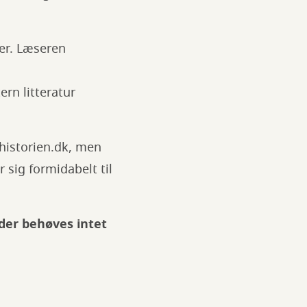
der. Læseren
ern litteratur
shistorien.dk, men
sig formidabelt til
 der behøves intet