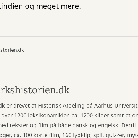
stindien og meget mere.
storien.dk
kshistorien.dk
 er drevet af Historisk Afdeling på Aarhus Universit
t over 1200 leksikonartikler, ca. 1200 kilder samt et o
ed tekster og film på både dansk og engelsk. Derti
er, ca. 100 korte film, 160 lydklip, spil, quizzer, my