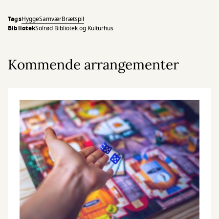
Tags
Hygge
Samvær
Brætspil
Bibliotek
Solrød Bibliotek og Kulturhus
Kommende arrangementer