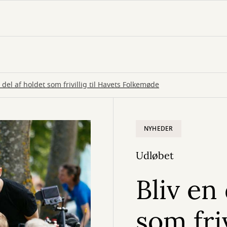
 del af holdet som frivillig til Havets Folkemøde
NYHEDER
Udløbet
Bliv en
som friv