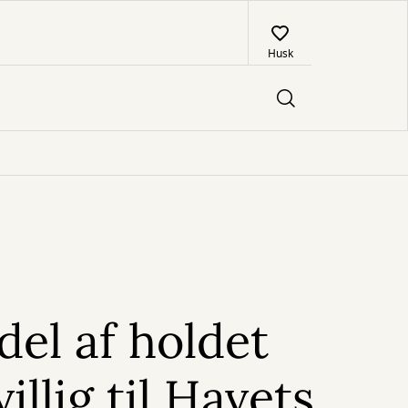
Husk
 del af holdet
illig til Havets