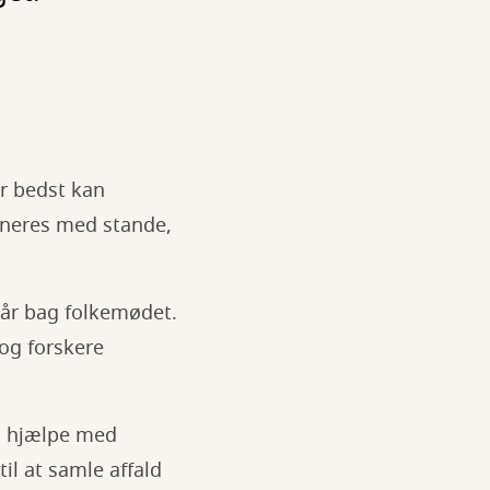
r bedst kan
ineres med stande,
tår bag folkemødet.
 og forskere
an hjælpe med
il at samle affald