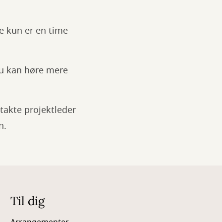
ke kun er en time
 du kan høre mere
takte projektleder
n.
Til dig