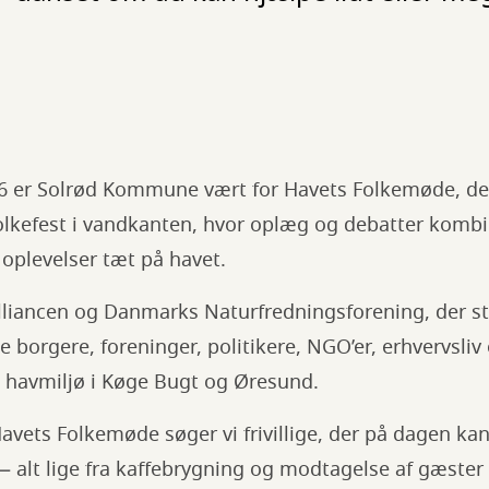
6 er Solrød Kommune vært for Havets Folkemøde, de
olkefest i vandkanten, hvor oplæg og debatter komb
 oplevelser tæt på havet.
lliancen og Danmarks Naturfredningsforening, der s
e borgere, foreninger, politikere, NGO’er, erhvervsliv
 havmiljø i Køge Bugt og Øresund.
avets Folkemøde søger vi frivillige, der på dagen k
 alt lige fra kaffebrygning og modtagelse af gæster t