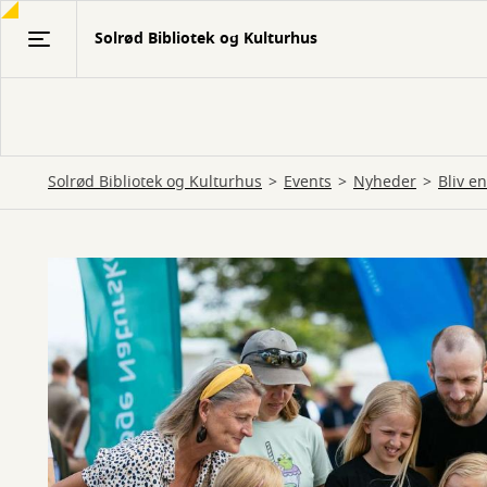
Gå
Solrød Bibliotek og Kulturhus
til
hovedindhold
Solrød Bibliotek og Kulturhus
Events
Nyheder
Bliv en