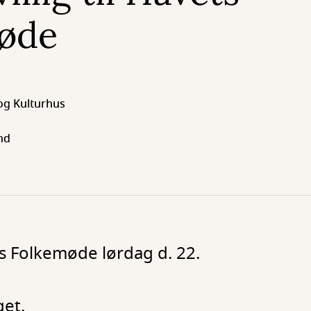
øde
 og Kulturhus
nd
ts Folkemøde lørdag d. 22.
get.