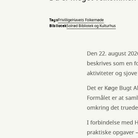
Tags
Frivillige
Havets Folkemøde
Bibliotek
Solrød Bibliotek og Kulturhus
Den 22. august 202
beskrives som en f
aktiviteter og sjove
Det er Køge Bugt A
Formålet er at saml
omkring det truede
I forbindelse med H
praktiske opgaver —