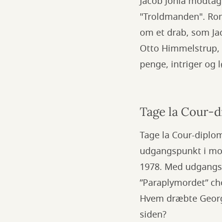
Jacob Jonia modtag
"Troldmanden". Rom
om et drab, som Jac
Otto Himmelstrup, 
penge, intriger og 
Tage la Cour-d
Tage la Cour-diplom
udgangspunkt i mor
1978. Med udgangsp
”Paraplymordet” cho
Hvem dræbte Georgi
siden?