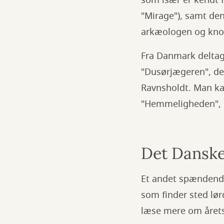
som især er kendt f
"Mirage"), samt den 
arkæologen og kno
Fra Danmark deltag
"Dusørjægeren", de
Ravnsholdt. Man kan
"Hemmeligheden", 
Det Danske
Et andet spændend
som finder sted lør
læse mere om årets