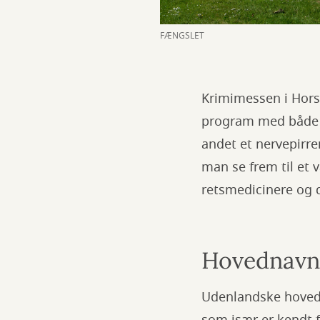
FÆNGSLET
Krimimessen i Hors
program med både d
andet et nervepirr
man se frem til et
retsmedicinere og d
Hovednavne
Udenlandske hovedn