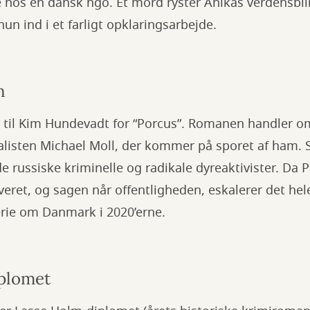
e hos en dansk ngo. Et mord ryster Anikas verdensbil
un ind i et farligt opklaringsarbejde.
n
 til Kim Hundevadt for “Porcus”. Romanen handler o
alisten Michael Moll, der kommer på sporet af ham. S
de russiske kriminelle og radikale dyreaktivister. Da 
veret, og sagen når offentligheden, eskalerer det hele
erie om Danmark i 2020’erne.
iplomet