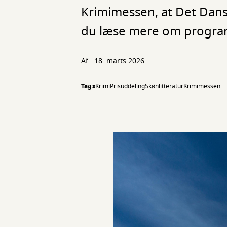
Krimimessen, at Det Dans
du læse mere om progra
Af
18. marts 2026
Tags
Krimi
Prisuddeling
Skønlitteratur
Krimimessen