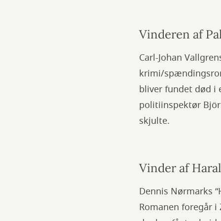
Vinderen af Pa
Carl-Johan Vallgren
krimi/spændingsrom
bliver fundet død i
politiinspektør Bjö
skjulte.
Vinder af Hara
Dennis Nørmarks “H
Romanen foregår i 