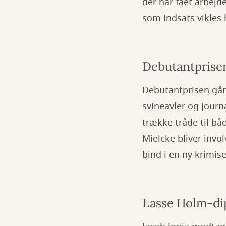
der har fået arbejd
som indsats vikles h
Debutantprise
Debutantprisen går
svineavler og journ
trække tråde til bå
Mielcke bliver invol
bind i en ny krimis
Lasse Holm-d