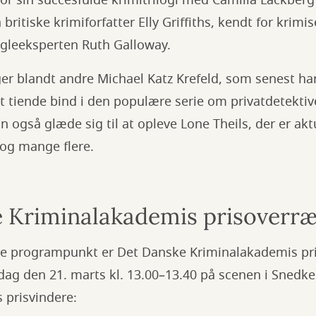
or sin succesfulde krimitrilogi med Camilla Läckberg 
britiske krimiforfatter Elly Griffiths, kendt for krimi
gleeksperten Ruth Galloway.
er blandt andre Michael Katz Krefeld, som senest har
t tiende bind i den populære serie om privatdetekti
 også glæde sig til at opleve Lone Theils, der er ak
og mange flere.
 Kriminalakademis prisoverræ
e programpunkt er Det Danske Kriminalakademis pri
dag den 21. marts kl. 13.00–13.40 på scenen i Snedke
 prisvindere: