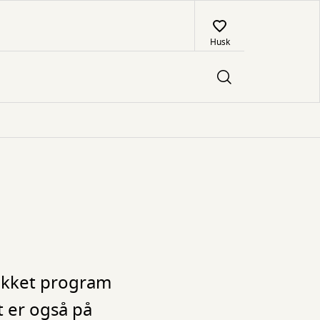
Husk
pækket program
t er også på