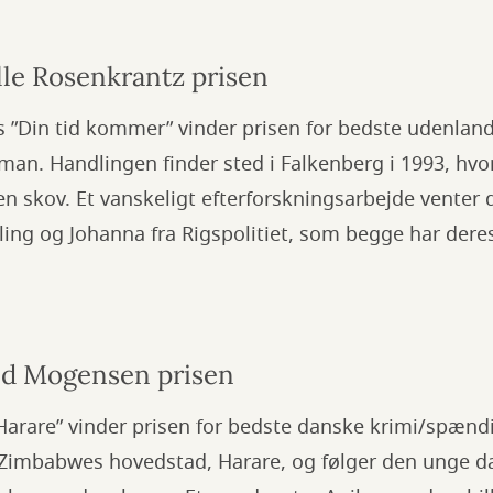
lle Rosenkrantz prisen
s ”Din tid kommer” vinder prisen for bedste udenlan
an. Handlingen finder sted i Falkenberg i 1993, hvo
 en skov. Et vanskeligt efterforskningsarbejde venter 
rling og Johanna fra Rigspolitiet, som begge har deres
ld Mogensen prisen
arare” vinder prisen for bedste danske krimi/spæn
Zimbabwes hovedstad, Harare, og følger den unge d