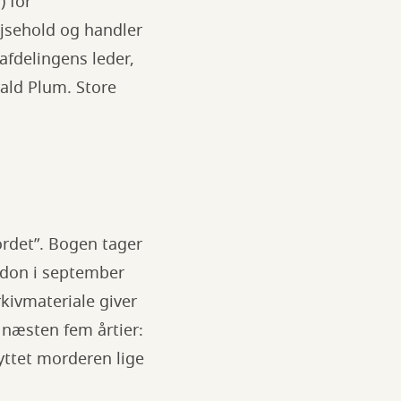
 for
ejsehold og handler
afdelingens leder,
ald Plum. Store
ordet”. Bogen tager
ndon i september
kivmateriale giver
 næsten fem årtier:
ttet morderen lige