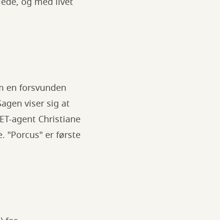
lede, og med livet
m en forsvunden
agen viser sig at
PET-agent Christiane
. "Porcus" er første