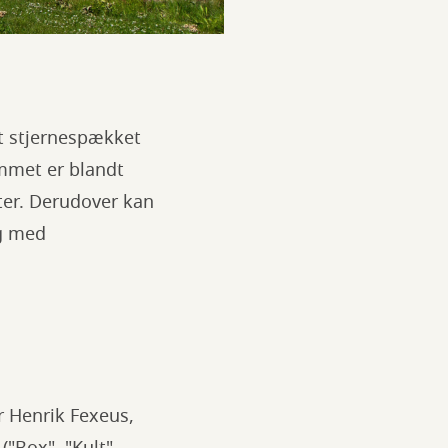
et stjernespækket
mmet er blandt
ter. Derudover kan
ag med
r Henrik Fexeus,