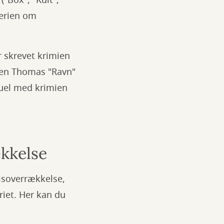
("Box", "Kult",
serien om
 skrevet krimien
ven Thomas "Ravn"
tuel med krimien
kkelse
soverrækkelse,
riet. Her kan du