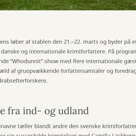
ens løber af stablen den 21.–22. marts og byder på 
anske og internationale krimiforfattere. På progra
ende ”Whodunnit”-show med flere internationale gæs
 væld af gruopvækkende forfattersamtaler og foredr
rabsefterforskere.
 fra ind- og udland
avne tæller blandt andre den svenske krimiforfatte