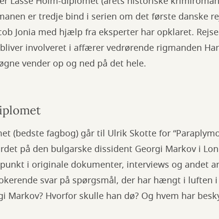
er Lasse Holm-diplomet (årets historiske krimiroman)
anen er tredje bind i serien om det første danske r
ob Jonia med hjælp fra eksperter har opklaret. Rejse
bliver involveret i affærer vedrørende rigmanden Har
løgne vender op og ned på det hele.
iplomet
et (bedste fagbog) går til Ulrik Skotte for “Paraplym
det på den bulgarske dissident Georgi Markov i Lo
unkt i originale dokumenter, interviews og andet ar
kerende svar på spørgsmål, der har hængt i luften i
 Markov? Hvorfor skulle han dø? Og hvem har besky