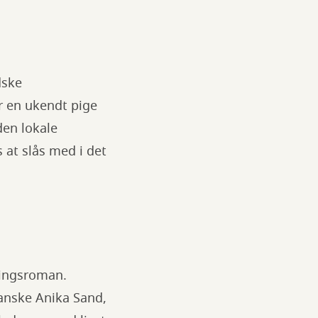
dske
r en ukendt pige
den lokale
 at slås med i det
dingsroman.
anske Anika Sand,